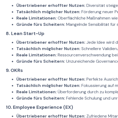
Übertriebener erhoffter Nutzen:
Diversität steige
Tatsächlich möglicher Nutzen:
Förderung neuer Pe
Reale Limitationen:
Oberflächliche Maßnahmen wie 
Gründe fürs Scheitern:
Mangelnde Sensibilität für s
8. Lean Start-Up
Übertriebener erhoffter Nutzen:
Jede Idee wird d
Tatsächlich möglicher Nutzen:
Schnellere Validier
Reale Limitationen:
Ressourcenverschwendung bei 
Gründe fürs Scheitern:
Unzureichende Governance u
9. OKRs
Übertriebener erhoffter Nutzen:
Perfekte Ausricht
Tatsächlich möglicher Nutzen:
Fokussierung auf m
Reale Limitationen:
Überforderung durch zu komplex
Gründe fürs Scheitern:
Fehlende Schulung und unre
10. Employee Experience (EX)
Übertriebener erhoffter Nutzen:
Zufriedene Mitar